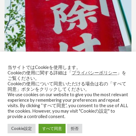
厄年にお祓いをしても意味がないよ
当サイトではCookieを使用します。
Cookieの使用に関する詳細は「
プライバシーポリシー
」を
ご覧ください。
Cookieの使用について同意いただける場合は右の「すべて
同意」ボタンをクリックしてください。
We use cookies on our website to give you the most relevant
experience by remembering your preferences and repeat
visits. By clicking “すべて同意”, you consent to the use of ALL
HOME
天体・宇宙
アウトドア
古生物
雑記
the cookies. However, you may visit "Cookieの設定" to
アストロNOTEについて
provide a controlled consent.
© Copyright 2026
アストロNOTE
.
Cookie設定
すべて同意
拒否