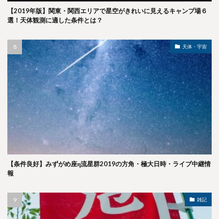
【2019年版】関東・関西エリアで星空がきれいに見えるキャンプ場６
選！天体観測に適した条件とは？
天体・宇宙
【条件良好】みずがめ座η流星群2019の方角・極大日時・ライブ中継情
報
雑記