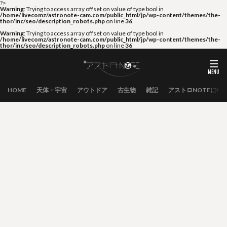
?>
Warning
: Trying to access array offset on value of type bool in
/home/livecomz/astronote-cam.com/public_html/jp/wp-content/themes/the-
thor/inc/seo/description_robots.php
on line
36
Warning
: Trying to access array offset on value of type bool in
/home/livecomz/astronote-cam.com/public_html/jp/wp-content/themes/the-
thor/inc/seo/description_robots.php
on line
36
HOME
天体・宇宙
アウトドア
古生物
雑記
アストロNOTEにつ