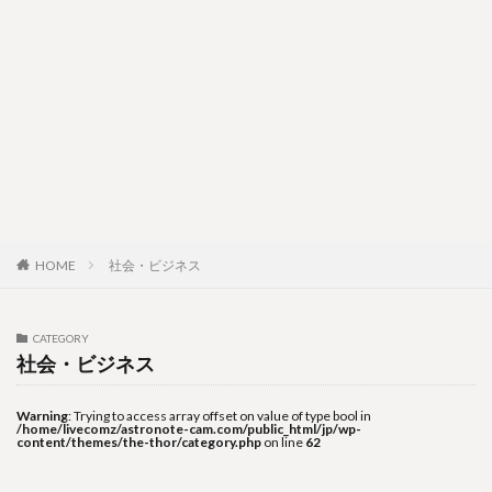
社会・ビジネス
HOME
CATEGORY
社会・ビジネス
Warning
: Trying to access array offset on value of type bool in
/home/livecomz/astronote-cam.com/public_html/jp/wp-
content/themes/the-thor/category.php
on line
62